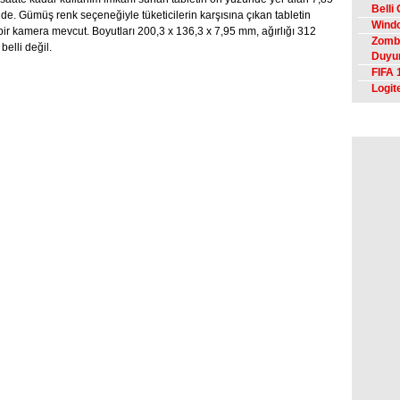
Belli
e. Gümüş renk seçeneğiyle tüketicilerin karşısına çıkan tabletin
Windo
bir kamera mevcut. Boyutları 200,3 x 136,3 x 7,95 mm, ağırlığı 312
Zombi
belli değil.
Duyu
FIFA 
Logit
Fa