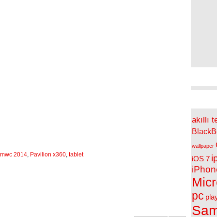
So
Et
akıllı t
BlackB
wallpaper
mwc 2014
,
Pavilion x360
,
tablet
i
iOS 7
iPhon
Micr
pc
pla
Sam