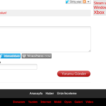
Giriş yap
Steam
t
Windo
Xbox
 olun!
a
Yorumu Gönder
Anasayfa
Haber
Ürün İnceleme
Donanım
Yazılım
İnternet
Mobil
Oyun
Galeri
Video