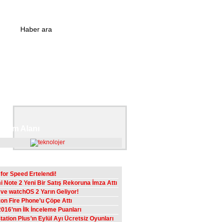
klam Alanı
n Yazılar
for Speed Ertelendi!
 Note 2 Yeni Bir Satış Rekoruna İmza Attı
 ve watchOS 2 Yarın Geliyor!
n Fire Phone’u Çöpe Attı
016’nın İlk İnceleme Puanları
tation Plus’ın Eylül Ayı Ücretsiz Oyunları