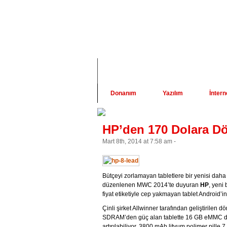
Anasayfa
Haber
Ürün 
Donanım
Yazılım
İntern
HP’den 170 Dolara Dör
Mart 8th, 2014 at 7:58 am -
Bütçeyi zorlamayan tabletlere bir yenisi daha
düzenlenen MWC 2014’te duyuran
HP
, yeni
fiyat etiketiyle cep yakmayan tablet Android’in
Çinli şirket Allwinner tarafından geliştirilen 
SDRAM’den güç alan tablette 16 GB eMMC dep
artırılabiliyor. 3800 mAh lityum polimer pille