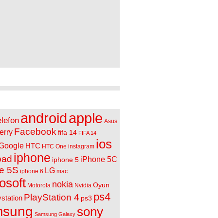
n yorumlar
iketler
apple
android
elefon
Asus
Facebook
erry
fifa 14
FIFA 14
ios
Google
HTC
HTC One
instagram
iphone
pad
iPhone 5C
iphone 5
e 5S
LG
iphone 6
mac
osoft
nokia
Oyun
Motorola
Nvidia
ps4
PlayStation 4
ystation
ps3
sung
sony
Samsung Galaxy