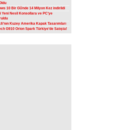
 Oldu
ws 10 Bir GÜnde 14 Milyon Kez indirildi
 Yeni Nesil Konsollara ve PC’ye
ruldu
16’nın Kuzey Amerika Kapak Tasarımları
ech G910 Orion Spark Türkiye’de Satışta!
cebook Sayfamız