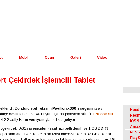
İnceleme
et
Mobil
Oyun
Galeri
Video
t Çekirdek İşlemcili Tablet
Re
So
 eklendi. Döndürülebilir ekranlı
Pavilion x360
’ ı geçtiğimiz ay
Need 
 bütçe dostu tableti 8 1401’i yurtdışında piyasaya sürdü.
170 dolarlık
Redmi
 4.2.2 Jelly Bean versiyonuyla birlikte geliyor.
iOS 9
Amazo
dört çekirdekli A31s işlemciden (saat hızı belli değil) ve 1 GB DDR3
PES 2
olama alanı var. Tabletin hafızası microSD kartla 32 GB’a kadar
PlayS
 7 saate kadar kullanım imkanı sunan tabletin ön yüzünde yer alan 7,85