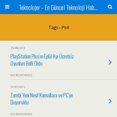
Teknolojer - En Güncel Teknoloji Haberleri
Tags › Ps4
25/08/2015
PlayStation Plus’ın Eylül Ayı Ücretsiz
Oyunları Belli Oldu
NO RESPONSES
31/07/2015
Zombi Yeni Nesil Konsollara ve PC’ye
Duyuruldu
NO RESPONSES