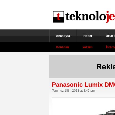
Anasayfa
Haber
Ürün 
Donanım
Yazılım
İntern
Panasonic Lumix DM
Temmuz 18th, 2013 at 3:42 pm -