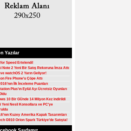
n Yazılar
for Speed Ertelendi!
 Note 2 Yeni Bir Satış Rekoruna İmza Attı
 ve watchOS 2 Yarın Geliyor!
n Fire Phone’u Çöpe Attı
016’nın İlk İnceleme Puanları
tation Plus’ın Eylül Ayı Ücretsiz Oyunları
 Oldu
ws 10 Bir GÜnde 14 Milyon Kez indirildi
 Yeni Nesil Konsollara ve PC’ye
ruldu
16’nın Kuzey Amerika Kapak Tasarımları
ech G910 Orion Spark Türkiye’de Satışta!
cebook Sayfamız