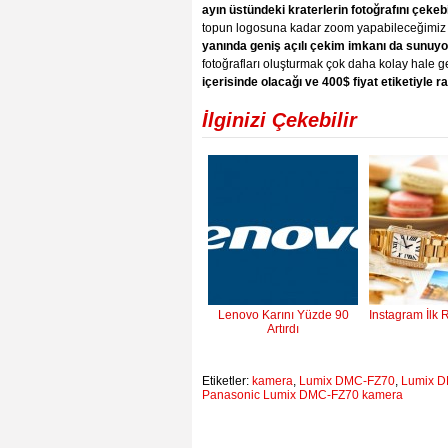
ayın üstündeki kraterlerin fotoğrafını çeke
topun logosuna kadar zoom yapabileceğimiz ve 
yanında geniş açılı çekim imkanı da sunuyo
fotoğrafları oluşturmak çok daha kolay hale g
içerisinde olacağı ve 400$ fiyat etiketiyle raf
İlginizi Çekebilir
Lenovo Karını Yüzde 90
Instagram İlk 
Artırdı
Etiketler:
kamera
,
Lumix DMC-FZ70
,
Lumix D
Panasonic Lumix DMC-FZ70 kamera