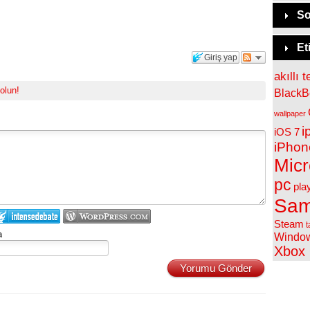
So
Et
Giriş yap
akıllı t
 olun!
BlackB
wallpaper
i
iOS 7
iPhon
Micr
pc
pla
Sam
Steam
t
a
Windo
Xbox
Yorumu Gönder