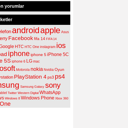
n yorumlar
iketler
apple
android
elefon
Asus
Facebook
erry
fifa 14
FIFA 14
ios
Google
HTC
HTC One
instagram
iphone
pad
iPhone 5C
iphone 5
e 5S
LG
iphone 6
mac
osoft
nokia
Oyun
Motorola
Nvidia
ps4
PlayStation 4
ystation
ps3
sung
sony
Samsung Galaxy
WhatsApp
ablet
Twitter
Western Digital
ws
Windows Phone
Windows 8
Xbox 360
 One