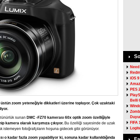
So
Need 
Redmi
iOS 9
Amazo
PES 2
PlayS
Belli
stün zoom yeteneğiyle dikkatleri üzerine topluyor. Çok uzaktaki
Windo
iyor.
Zombi
Duyu
özünürlük sunan
DMC -FZ70 kamerası 60x optik zoom özelliğiyle
FIFA 
ahip kamera olarak karşımıza çıkıyor.
Bu özelliği sayesinde de uzak
Logit
k istemeyen fotoğrafçıların hoşuna gidecek gibi görünüyor.
ı o kadar fazla zoom yapabiliyor ki, sonuna kadar kullanıldığında
Fa