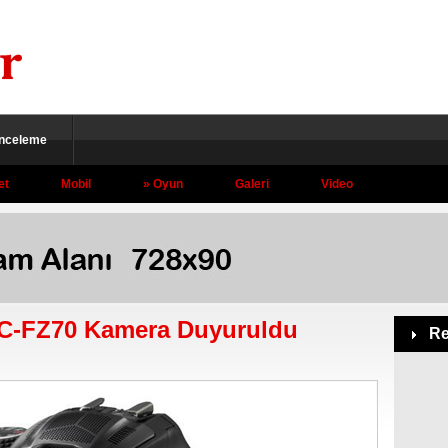
İnceleme
et
Mobil
Oyun
Galeri
Video
C-FZ70 Kamera Duyuruldu
Re