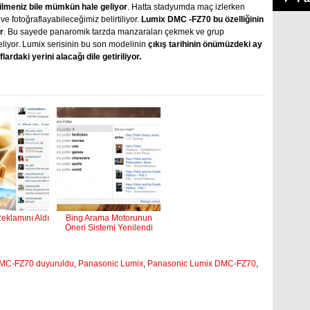
bilmeniz bile mümkün hale geliyor
. Hatta stadyumda maç izlerken
fotoğraflayabileceğimiz belirtiliyor.
Lumix DMC -FZ70 bu özelliğinin
r
. Bu sayede panaromik tarzda manzaraları çekmek ve grup
eliyor. Lumix serisinin bu son modelinin
çıkış tarihinin önümüzdeki ay
lardaki yerini alacağı dile getiriliyor.
Reklamını Aldı
Bing Arama Motorunun
Öneri Sistemi Yenilendi
MC-FZ70 duyuruldu
,
Panasonic Lumix
,
Panasonic Lumix DMC-FZ70
,