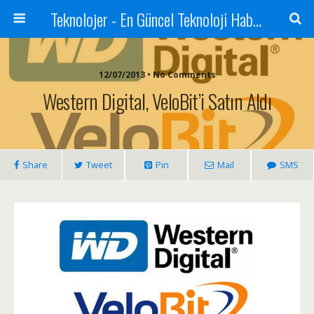
Teknolojer - En Güncel Teknoloji Haberleri
12/07/2013 • No Comments
Western Digital, VeloBit’i Satın Aldı
Share
Tweet
Pin
Mail
SMS