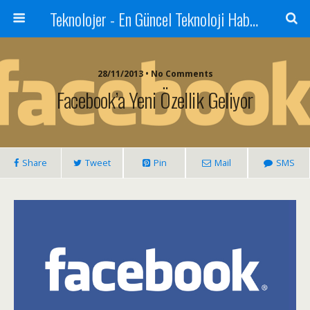
Teknolojer - En Güncel Teknoloji Haberleri
28/11/2013 • No Comments
Facebook’a Yeni Özellik Geliyor
Share
Tweet
Pin
Mail
SMS