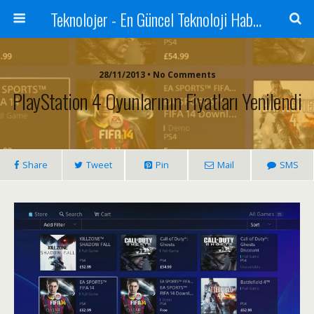
Teknolojer - En Güncel Teknoloji Haberleri
28/11/2013 • No Comments
PlayStation 4 Oyunlarının Fiyatları Yenilendi
Share
Tweet
Pin
Mail
SMS