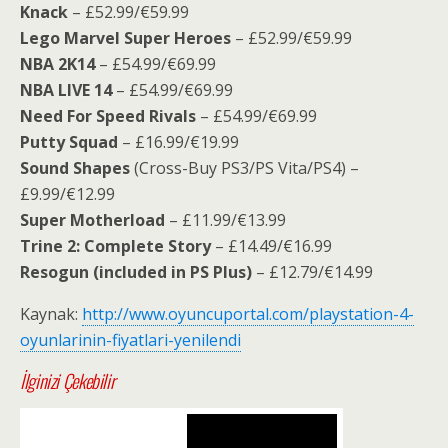
Knack
– £52.99/€59.99
Lego Marvel Super Heroes
– £52.99/€59.99
NBA 2K14
– £54.99/€69.99
NBA LIVE 14
– £54.99/€69.99
Need For Speed Rivals
– £54.99/€69.99
Putty Squad
– £16.99/€19.99
Sound Shapes
(Cross-Buy PS3/PS Vita/PS4) –
£9.99/€12.99
Super Motherload
– £11.99/€13.99
Trine 2: Complete Story
– £14.49/€16.99
Resogun (included in PS Plus)
– £12.79/€14.99
Kaynak:
http://www.oyuncuportal.com/playstation-4-
oyunlarinin-fiyatlari-yenilendi
İlginizi Çekebilir