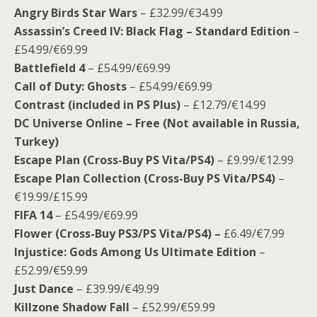
Angry Birds Star Wars
– £32.99/€34.99
Assassin’s Creed IV: Black Flag – Standard Edition
–
£54.99/€69.99
Battlefield 4
– £54.99/€69.99
Call of Duty: Ghosts
– £54.99/€69.99
Contrast (included in PS Plus)
– £12.79/€14.99
DC Universe Online – Free (Not available in Russia,
Turkey)
Escape Plan (Cross-Buy PS Vita/PS4)
– £9.99/€12.99
Escape Plan Collection
(Cross-Buy PS Vita/PS4)
–
€19.99/£15.99
FIFA 14
– £54.99/€69.99
Flower
(Cross-Buy PS3/PS Vita/PS4) –
£6.49/€7.99
Injustice: Gods Among Us Ultimate Edition
–
£52.99/€59.99
Just Dance
– £39.99/€49.99
Killzone Shadow Fall
– £52.99/€59.99