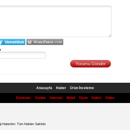
a
Yorumu Gönder
Anasayfa
Haber
Ürün İnceleme
Donanım
Yazılım
İnternet
Mobil
Oyun
Galeri
Video
 Haberleri. Tüm Hakları Saklıdır.