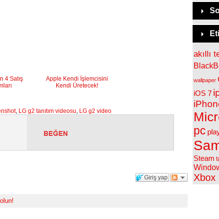
So
Et
akıllı t
BlackB
n 4 Satış
Apple Kendi İşlemcisini
wallpaper
ları
Kendi Üretecek!
i
iOS 7
iPhon
enshot
,
LG g2 tanıtım videosu
,
LG g2 video
Micr
pc
pla
Sam
Steam
t
Windo
Xbox
Giriş yap
 olun!