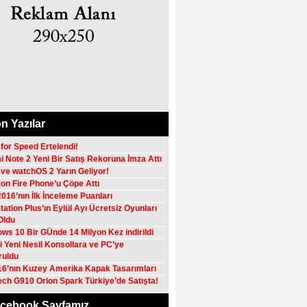
n Yazılar
for Speed Ertelendi!
 Note 2 Yeni Bir Satış Rekoruna İmza Attı
 ve watchOS 2 Yarın Geliyor!
n Fire Phone’u Çöpe Attı
016’nın İlk İnceleme Puanları
tation Plus’ın Eylül Ayı Ücretsiz Oyunları
 Oldu
ws 10 Bir GÜnde 14 Milyon Kez indirildi
 Yeni Nesil Konsollara ve PC’ye
ruldu
16’nın Kuzey Amerika Kapak Tasarımları
ech G910 Orion Spark Türkiye’de Satışta!
cebook Sayfamız