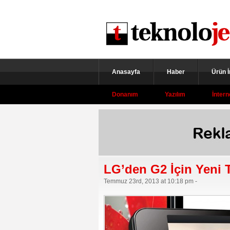
Anasayfa
Haber
Ürün 
Donanım
Yazılım
İntern
LG’den G2 İçin Yeni 
Temmuz 23rd, 2013 at 10:18 pm -