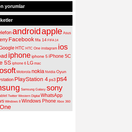
n yorumlar
iketler
apple
android
elefon
Asus
Facebook
erry
fifa 14
FIFA 14
ios
Google
HTC
HTC One
instagram
iphone
pad
iPhone 5C
iphone 5
e 5S
LG
iphone 6
mac
osoft
nokia
Oyun
Motorola
Nvidia
ps4
PlayStation 4
ystation
ps3
sung
sony
Samsung Galaxy
WhatsApp
ablet
Twitter
Western Digital
ws
Windows Phone
Windows 8
Xbox 360
 One