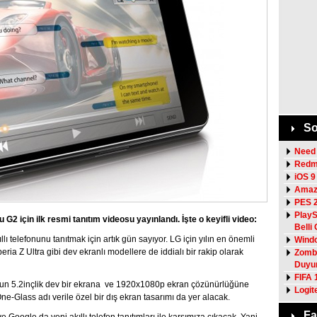
So
Need 
Redmi
iOS 9
Amazo
PES 2
PlayS
 G2 için ilk resmi tanıtım videosu yayınlandı. İşte o keyifli video:
Belli
ı telefonunu tanıtmak için artık gün sayıyor. LG için yılın en önemli
Windo
ria Z Ultra gibi dev ekranlı modellere de iddialı bir rakip olarak
Zombi
Duyu
FIFA 
fonun 5.2inçlik dev bir ekrana ve 1920x1080p ekran çözünürlüğüne
Logit
One-Glass adı verile özel bir dış ekran tasarımı da yer alacak.
Fa