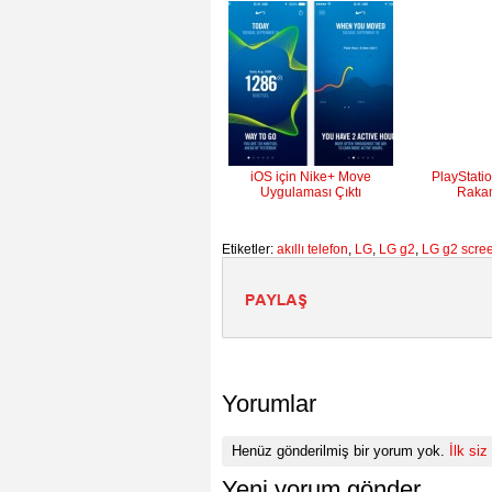
iOS için Nike+ Move
PlayStatio
Uygulaması Çıktı
Rakam
Etiketler:
akıllı telefon
,
LG
,
LG g2
,
LG g2 scre
Yorumlar
Henüz gönderilmiş bir yorum yok.
İlk siz
Yeni yorum gönder