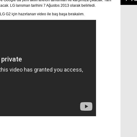
 Google da yeni akıllı telefon tanıtımları ile karşımıza çıkacak. Yani
anacak. LG lansman tarihini 7 Ağustos 2013 olarak belirledi.
LG G2 için hazırlanan video ile baş başa bırakalım.