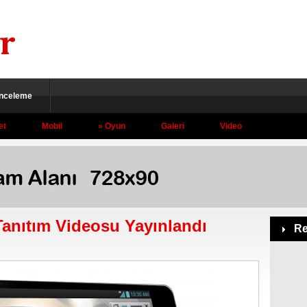
İnceleme
et
Mobil
Oyun
Galeri
Video
Tanıtım Videosu Yayınlandı
Re