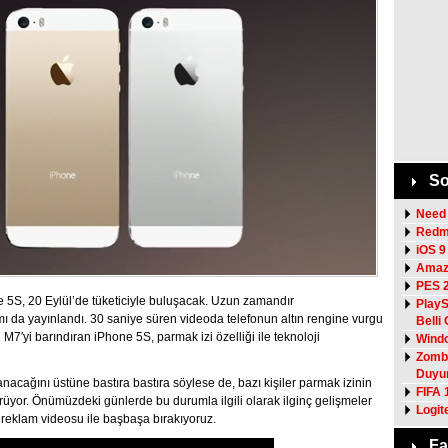
So
Need 
Redmi
iOS 9
Amazo
PES 2
e 5S, 20 Eylül’de tüketiciyle buluşacak. Uzun zamandır
PlayS
mı da yayınlandı. 30 saniye süren videoda telefonun altın rengine vurgu
Belli
n M7′yi barındıran iPhone 5S, parmak izi özelliği ile teknoloji
Windo
Zombi
Duyu
lanacağını üstüne bastıra bastıra söylese de, bazı kişiler parmak izinin
FIFA 
ürüyor. Önümüzdeki günlerde bu durumla ilgili olarak ilginç gelişmeler
Logit
i reklam videosu ile başbaşa bırakıyoruz.
Fa