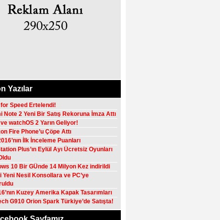
n Yazılar
for Speed Ertelendi!
 Note 2 Yeni Bir Satış Rekoruna İmza Attı
 ve watchOS 2 Yarın Geliyor!
n Fire Phone’u Çöpe Attı
016’nın İlk İnceleme Puanları
tation Plus’ın Eylül Ayı Ücretsiz Oyunları
 Oldu
ws 10 Bir GÜnde 14 Milyon Kez indirildi
 Yeni Nesil Konsollara ve PC’ye
ruldu
16’nın Kuzey Amerika Kapak Tasarımları
ech G910 Orion Spark Türkiye’de Satışta!
cebook Sayfamız