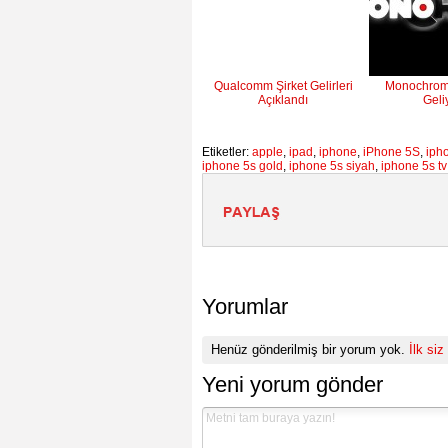
Qualcomm Şirket Gelirleri
Monochrom
Açıklandı
Geli
Etiketler:
apple
,
ipad
,
iphone
,
iPhone 5S
,
ipho
iphone 5s gold
,
iphone 5s siyah
,
iphone 5s tv
Yorumlar
Henüz gönderilmiş bir yorum yok.
İlk siz
Yeni yorum gönder