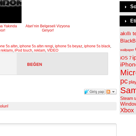
So
Et
a Yakında
Atari’nin Belgeseli Vizyona
yor!
Giriyor!
akıllı t
BlackB
ne 5s altın
,
iphone 5s altın rengi
,
iphone 5s beyaz
,
iphone 5s black
,
wallpaper
 reklamı
,
iPod touch
,
reklam
,
VİDEO
i
iOS 7
iPhon
Micr
pc
pla
Sam
Giriş yap
Steam
t
Windo
 olun!
Xbox