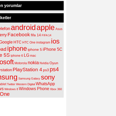
n yorumlar
iketler
apple
android
elefon
Asus
Facebook
erry
fifa 14
FIFA 14
ios
Google
HTC
HTC One
instagram
iphone
pad
iPhone 5C
iphone 5
e 5S
LG
iphone 6
mac
osoft
nokia
Oyun
Motorola
Nvidia
ps4
PlayStation 4
ystation
ps3
sung
sony
Samsung Galaxy
WhatsApp
ablet
Twitter
Western Digital
ws
Windows Phone
Windows 8
Xbox 360
 One