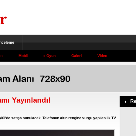
İnceleme
et
Mobil
Oyun
Galeri
Video
amı Yayınlandı!
Re
ylül’de satışa sunulacak. Telefonun altın rengine vurgu yapılan ilk TV